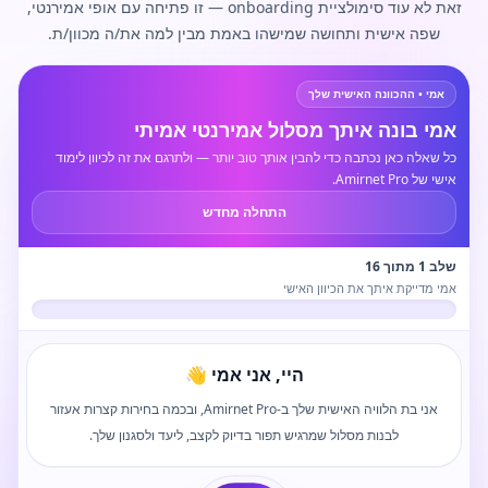
זאת לא עוד סימולציית onboarding — זו פתיחה עם אופי אמירנטי,
שפה אישית ותחושה שמישהו באמת מבין למה את/ה מכוון/ת.
אמי • ההכוונה האישית שלך
אמי בונה איתך מסלול אמירנטי אמיתי
כל שאלה כאן נכתבה כדי להבין אותך טוב יותר — ולתרגם את זה לכיוון לימוד
אישי של Amirnet Pro.
התחלה מחדש
שלב 1 מתוך 16
אמי מדייקת איתך את הכיוון האישי
היי, אני אמי 👋
אני בת הלוויה האישית שלך ב-Amirnet Pro, ובכמה בחירות קצרות אעזור
לבנות מסלול שמרגיש תפור בדיוק לקצב, ליעד ולסגנון שלך.