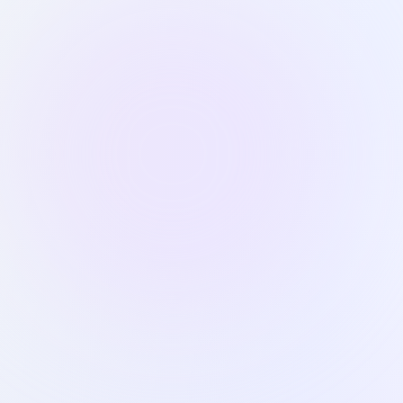
שלב 3 מתוך 5
מתנגן
תוכנית לימוד מותאמת אישית
מותאם לרמתך • ממוקד בחולשות • מעקב התקדמות
הרשמה קלה ומהירה
מבחן אדפטיבי חינמי מלא
3
2
1
השהה
איפוס