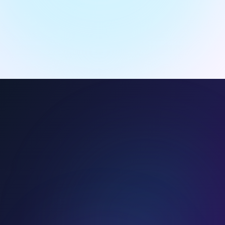
30 שניות
0₪
הכלים החכמים שלך
זמן הרשמה
עלות התחלתית
מחולל תרגילים
יצירת תרגילים מותאמים
חיזוי ציון
הערכת הרמה שלך
כלי AI מתקדמים
⭐
ארגז כלים מלא לשיפור האנגלית שלך
4 / 4