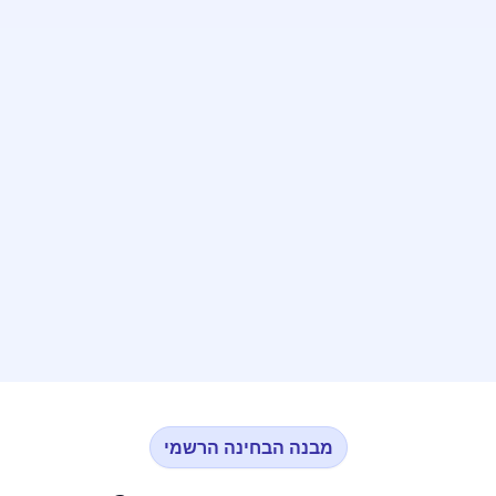
דוחות ביצועים מפורטים
קבל ניתוח עמוק של הביצועים שלך בכל חלקי מבחן האמירנט -
אוצר מילים, דקדוק, הבנת הנקרא וניסוח מחדש.
המתנה שלנו אליך
כדי שתתרשמו מהעוצמה של המערכת, כל משתמש וכל אורח
מקבלים גישה למבחן אדפטיבי מלא אחד - לגמרי בחינם וללא
כל התחייבות!
מבנה הבחינה הרשמי