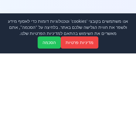
אנו משתמשים בקובצי 'cookies' וטכנולוגיות דומות כדי לאסוף מידע
ולשפר את חווית הגלישה שלכם באתר. בלחיצה על "הסכמה", אתם
מאשרים את השימוש בהתאם למדיניות הפרטיות שלנו.
Aa
מדיניות פרטיות
הסכמה
להורדת האפליקציה:
אפל
אנדרואיד
© 2026 אמירנט פרו. כל הזכויות שמורות.
תנאי שימוש
מדיניות פרטיות
אודות
מדריך ותמיכה