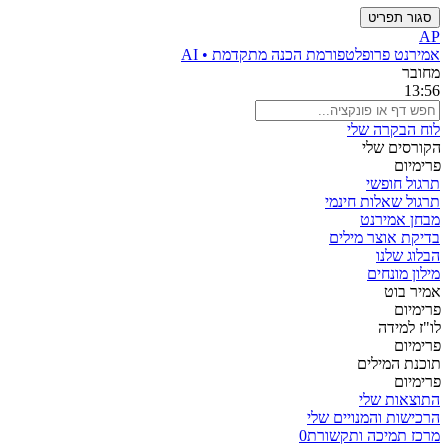
סגור תפריט
AP
אמירנט פרו
פלטפורמת הכנה מתקדמת • AI
מחובר
13:56
לוח הבקרה שלי
הקורסים שלי
פרימיום
תרגול חופשי
תרגול שאלות חינמי
מבחן אמירנט
בדיקת אוצר מילים
הבלוג שלנו
מילון מונחים
אמיר בוט
פרימיום
לו"ז למידה
פרימיום
תוכנת המילים
פרימיום
התוצאות שלי
הרכישות והמנויים שלי
מרכז תמיכה ותקשורת
0