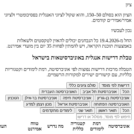
ציון
הציון הוא בסולם 50–150, והוא שקול לציוני האנגלית בפסיכומטרי ולציוני
אמיר/אמיר״ם קודמים.
נכון לעכשיו
החל מ-19.4.2026 כל הנבחנים יכולים להאזין לטקסטים ולשאלות
באמצעות תוכנת הקראה, ויש להמתין לפחות 35 יום בין מועדי אמירנט.
טבלת דרישות אנגלית באוניברסיטאות בישראל
הטבלה מרכזת דרישות נפוצות לפי אוניברסיטה, רמת לימודים וקטגוריות
כלליות, עם קישורים ישירים למקורות הרשמיים.
דרישות לפי מוסד
סולם ציונים כללי
הכל
אוניברסיטת תל אביב
האוניברסיטה העברית
אוניברסיטת בן-גוריון
אוניברסיטת חיפה
אוניברסיטת בר-אילן
הטכניון
האוניברסיטה הפתוחה
אוניברסיטת אריאל
מכון ויצמן למדע
הכל
תואר ראשון
תואר שני
לימודים מתקדמים
רמת
קטגוריה
טווח
אוניברסיטה
מה נדרש
הער
לימודים
כללית
אמירנט