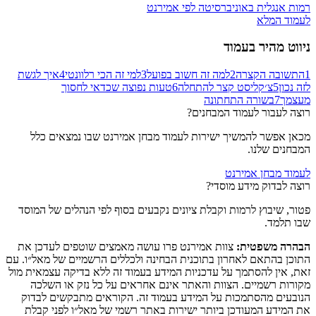
רמות אנגלית באוניברסיטה לפי אמירנט
לעמוד המלא
ניווט מהיר בעמוד
1
התשובה הקצרה
2
למה זה חשוב בפועל
3
למי זה הכי רלוונטי
4
איך לגשת
לזה נכון
5
צ׳קליסט קצר להתחלה
6
טעות נפוצה שכדאי לחסוך
מעצמך
7
בשורה התחתונה
רוצה לעבור לעמוד המבחנים?
מכאן אפשר להמשיך ישירות לעמוד מבחן אמירנט שבו נמצאים כלל
המבחנים שלנו.
לעמוד מבחן אמירנט
רוצה לבדוק מידע מוסדי?
פטור, שיבוץ לרמות וקבלת ציונים נקבעים בסוף לפי הנהלים של המוסד
שבו תלמד.
הבהרה משפטית:
צוות אמירנט פרו עושה מאמצים שוטפים לעדכן את
התוכן בהתאם לאחרון בתוכנית הבחינה ולכללים הרשמיים של מאל״ו. עם
זאת, אין להסתמך על עדכניות המידע בעמוד זה ללא בדיקה עצמאית מול
מקורות רשמיים. הצוות והאתר אינם אחראים על כל נזק או השלכה
הנובעים מהסתמכות על המידע בעמוד זה. הקוראים מתבקשים לבדוק
את המידע המעודכן ביותר ישירות באתר רשמי של מאל״ו לפני קבלת