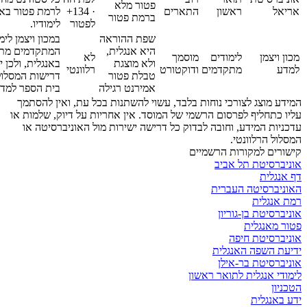
פטור מלא
אריאל
ראשון
התארים
· 134+
לרמת פטור באנ
ברמת פטור
לפטור
לימודיו.
שפת ההוראה
במכון ויצמן לי
היא אנגלית,
המתקדמים מתנ
מכון ויצמן
לימודים
מוסמך
לא
ולא מוצגת
באנגלית, ולכן 
למדע
מתקדמים
ודוקטורט
רלוונטי
טבלת פטור
דרישות המסלול
אמירנט רגילה
בית הספר למדע
המידע מוצג לצורכי נוחות בלבד, עשוי להשתנות בכל עת, ואין להסתמך
עליו כתחליף לפרסום הרשמי של המוסד. אין אחריות על דיוק, שלמות או
עדכניות המידע, וחובה לבדוק כל דרישה ישירות מול האוניברסיטה או
המסלול הרלוונטי.
קישורים למקורות הרשמיים
אוניברסיטת תל אביב
דף אנגלית
האוניברסיטה העברית
רמת אנגלית
אוניברסיטת בן-גוריון
פטור מאנגלית
אוניברסיטת חיפה
ידיעת השפה האנגלית
אוניברסיטת בר-אילן
לימודי אנגלית לתואר ראשון
הטכניון
ידע באנגלית