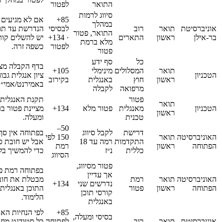
התואר
לפטור
סיווג לרמות
85+
אם לא מגיעים 
במהלך
אוניברסיטת
תואר
רוב
לבסיסי
הנדרשת עד תום
התואר, פטור
בר-אילן
ראשון
התארים
· 134+
יש להשלים קור
מלא ברמת
לפטור
כשפה זרה.
פטור
כל
סף ידע
בדף הקבלה מצו
תואר
המסלולים
מינימלי
105+
הטכניון
ראשון
חוץ
באנגלית
בקירוב
באמירנט/אמי״ר
מרפואה
לקבלה
פטור
תקנת האנגלית 
תואר
הטכניון
מאנגלית
פטור מלא
134+
ראשון
טכנית
ומעלה.
50–
דרישת
לקבל סיווג
בפתוחה אין סף 
האוניברסיטה
תואר
150 לפי
התקדמות
רמה עד 18
אבל יש חובת סי
הפתוחה
ראשון
רמת
כללית
נ״ז
כדי להמשיך בלי
הסיווג
פטור מסיווג,
בפתוחה רמת פט
אך עדיין
האוניברסיטה
תואר
רמת
מבטלת את חובת
נדרשים שני
134+
הפתוחה
ראשון
פטור
התוכן באנגלית
קורסי תוכן
הלימוד.
באנגלית
85+
לפי הנחיות האו
בסיסי ומעלה,
אוניברסיטת
תואר
רוב
לפתיחה
כל סטודנט מחוי