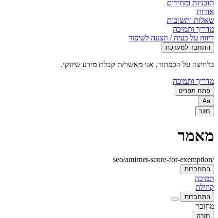
תוכניות ומחירים
אודות
שאלות ותשובות
מדריך ותמיכה
דיווח על בעיה / הצעה לשיפור
התחבר למערכת
בלחיצה על הכפתור, אני מאשר/ת קבלת מידע שיווקי.
מדריך ותמיכה
פתח תפריט
Aa
חזור
מאמר
/seo/amirnet-score-for-exemption
התחברות
תמיכה
קהילה
התחברות
מחובר
חזרה