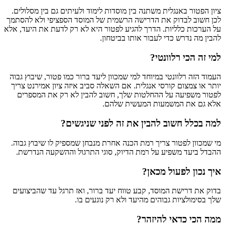
ציון הפטור באנגלית משתנה בין מוסדות לימוד ולעיתים גם בין מסלולים.
לכן חשוב לבדוק את הדרישה הרשמית של המוסד הספציפי ולא להסתמך
על הערכות כלליות. הדרך להגיע לפטור היא לא רק לדעת את היעד, אלא
להבין מה נדרש כדי לעבור אותו בביטחון.
למי זה הכי רלוונטי?
העמוד הזה רלוונטי במיוחד למי שמכוון ליעד ברור כמו פטור, שיבוץ גבוה
יותר או צמצום קורסי אנגלית. אם השאלה סביב איזה ציון אמירנט צריך
לפטור משפיעה על ההחלטות שלך, חשוב להבין לא רק את המספרים
אלא גם את המשמעות המעשית שלהם.
למה בכלל חשוב להבין את זה לפני שניגשים?
מי שמכוון לפטור צריך רמת הכנה אחרת מנבחן שמספיק לו שיבוץ גבוה.
ההבדל ביעד משפיע על רמת הדיוק, סוגי התרגול וההשקעה הנדרשת.
איך נכון לפעול מכאן?
בדוק את דרישת המוסד, קבע טווח יעד ברור, ואז תרגל עד שהביצועים
שלך בסימולציות גבוהים מהיעד ולא רק נוגעים בו.
ממה הכי כדאי להיזהר?