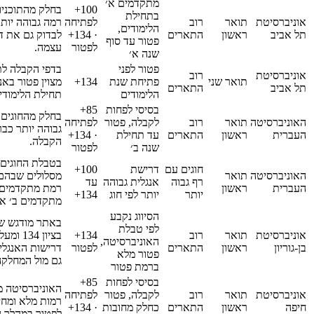
מתקדמים א׳
100+
בחלק מהתוכניו
בתחילת
אוניברסיטת
תואר
רוב
לפתיחה
רמה גבוהה יותר
הלימודים,
תל אביב
ראשון
התארים
· 134+
לבדוק גם את ד
פטור עד סוף
לפטור
עצמה.
שנה א׳
פטור לפני
בדפי הקבלה לת
אוניברסיטת
רוב
תואר שני
פתיחת שנת
134+
מצוין פטור באנ
תל אביב
התארים
הלימודים
תחילת הלימודי
בסיסי לפחות
85+
בחלק מהחוגים
האוניברסיטה
תואר
רוב
לקבלה, פטור
לפתיחה
גבוהה יותר כב
העברית
ראשון
התארים
עד תחילת
· 134+
הקבלה.
שנה ב׳
לפטור
בטבלת החוגים
חוגים עם
דרישת
100+
האוניברסיטה
תואר
מסלולים שבהם
רף גבוה
אנגלית גבוהה
עד
העברית
ראשון
רמת מתקדמים 
יותר
יותר לפי חוג
134+
מתקדמים ב׳ או
הסיווג נקבע
באתר מודגש שפ
לפי טבלת
אוניברסיטת
תואר
רוב
134+
בציון 34
האוניברסיטה,
בן-גוריון
ראשון
התארים
לפטור
דרישות האנגלי
פטור מלא
גם מול המחלקה
ברמת פטור
בסיסי לפחות
85+
האוניברסיטה 
אוניברסיטת
תואר
רוב
לקבלה, פטור
לפתיחה
רמות מלא ומחי
חיפה
ראשון
התארים
כחלק מחובות
· 134+
לפטור במהלך ה