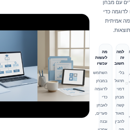
ים עם מבחן
לדוגמה כדי
מה אמיתית
וצאות.
למה
מה
זה
לעשות
חשוב
עכשיו
בלי
השתמש
תרגול
במבחן
"ם
דמוי
לדוגמה
מבחן
כדי
קשה
לאבחן
מאוד
פערים,
להבין
ובנה
מה
אחריו