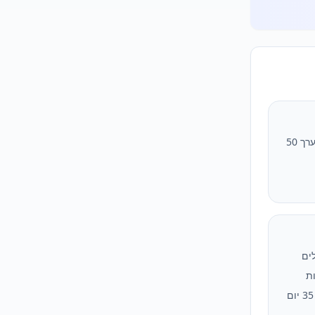
במתכונת הרגילה הבחינה אורכת בערך 50
כולים
ת
תוכנת הקראה, ויש להמתין לפחות 35 יום