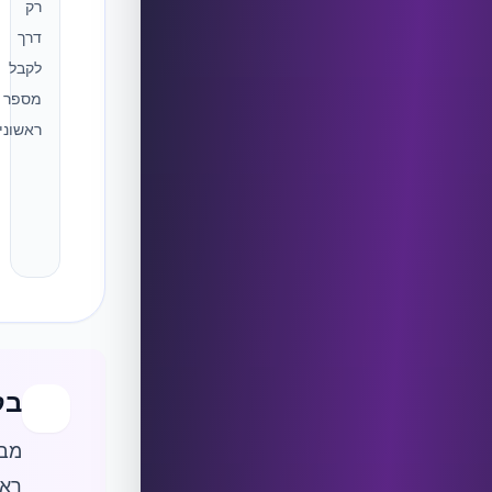
רק
דרך
לקבל
מספר
ראשוני.
בק
מבח
ראש