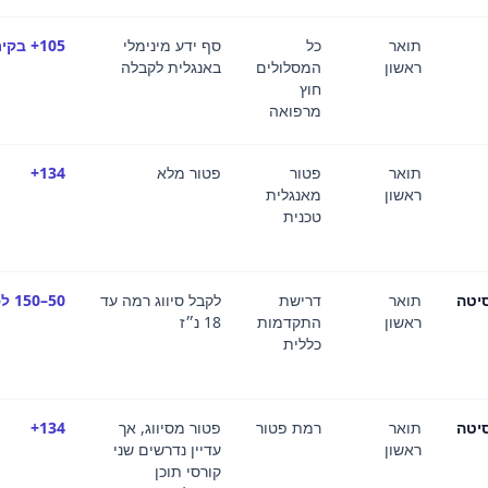
תואר
כל
סף ידע מינימלי
105+ בקירוב
ראשון
המסלולים
באנגלית לקבלה
חוץ
מרפואה
תואר
פטור
פטור מלא
134+
ראשון
מאנגלית
טכנית
יטה
תואר
דרישת
לקבל סיווג רמה עד
50–150 לפי רמת הסיווג
ראשון
התקדמות
18 נ״ז
כללית
יטה
תואר
רמת פטור
פטור מסיווג, אך
134+
ראשון
עדיין נדרשים שני
קורסי תוכן