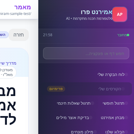
מאמר
אמירנט פרו
/seo/amiram-sample-test
AP
פלטפורמת הכנה מתקדמת • AI
חזרה
השו
מחובר
21:58
מדריך שימ
מעודכן ל
לוח הבקרה שלי
מאל״ו · יוני 
מב
הקורסים שלי
פרימיום
אמ
תרגול חופשי
תרגול שאלות חינמי
לדו
מבחן אמירנט
בדיקת אוצר מילים
הבלוג שלנו
מילון מונחים