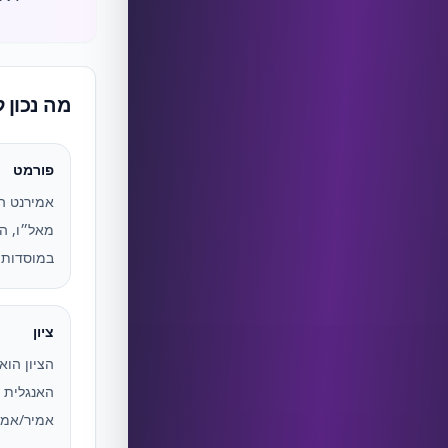
מה נכון 
פורמט
אמירנט ה
מאל״ו, ה
במוסדות 
ציון
האנגלית ב
אמיר/אמי