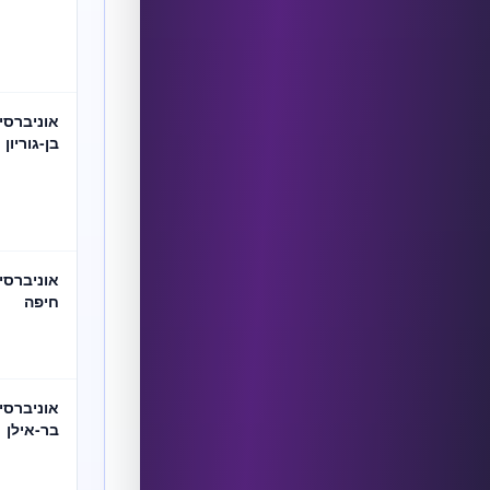
אוניברסי
בן-גוריון
אוניברסי
חיפה
אוניברסי
בר-אילן