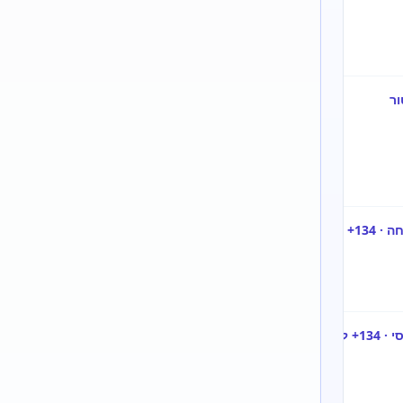
חוגים
מתקדמים א׳, מתקדמים ב׳ או
פטור.
פטור
באתר מודגש שפטור ניתן בציון
מאנגלית
134 ומעלה, ואת יתר דרישות
האנגלית יש לבדוק גם מול
המחלקה.
ידיעת השפה
האוניברסיטה מפרטת סולם
האנגלית
רמות מלא ומחייבת להגיע
לפטור במהלך התואר.
לימודי
אם לא מגיעים לרמה הנדרשת
אנגלית
עד תום שנה ב׳, יש להשלים
לתואר ראשון
קורסי אנגלית כשפה זרה.