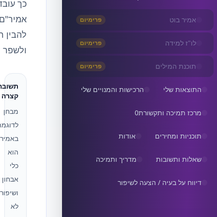
כך עובד
אמיר"ם 
אמיר בוט
פרימיום
להבין ר
לו"ז למידה
פרימיום
ולשפר ת
תוכנת המילים
פרימיום
תשובה
התוצאות שלי
הרכישות והמנויים שלי
קצרה
מבחן
מרכז תמיכה ותקשורת
0
לדוגמה
תוכניות ומחירים
אודות
באמיר
הוא
שאלות ותשובות
מדריך ותמיכה
כלי
אבחון
דיווח על בעיה / הצעה לשיפור
ושיפור,
לא