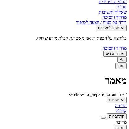
תוכניות ומחירים
אודות
שאלות ותשובות
מדריך ותמיכה
דיווח על בעיה / הצעה לשיפור
התחבר למערכת
בלחיצה על הכפתור, אני מאשר/ת קבלת מידע שיווקי.
מדריך ותמיכה
פתח תפריט
Aa
חזור
מאמר
/seo/how-to-prepare-for-amirnet
התחברות
תמיכה
קהילה
התחברות
מחובר
חזרה