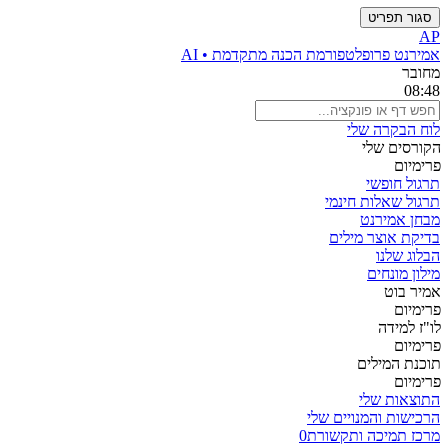
סגור תפריט
AP
אמירנט פרו
פלטפורמת הכנה מתקדמת • AI
מחובר
08:48
לוח הבקרה שלי
הקורסים שלי
פרימיום
תרגול חופשי
תרגול שאלות חינמי
מבחן אמירנט
בדיקת אוצר מילים
הבלוג שלנו
מילון מונחים
אמיר בוט
פרימיום
לו"ז למידה
פרימיום
תוכנת המילים
פרימיום
התוצאות שלי
הרכישות והמנויים שלי
מרכז תמיכה ותקשורת
0