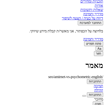
תוכניות ומחירים
אודות
שאלות ותשובות
מדריך ותמיכה
דיווח על בעיה / הצעה לשיפור
התחבר למערכת
בלחיצה על הכפתור, אני מאשר/ת קבלת מידע שיווקי.
מדריך ותמיכה
פתח תפריט
Aa
חזור
מאמר
/seo/amirnet-vs-psychometric-english
התחברות
תמיכה
קהילה
התחברות
מחובר
חזרה