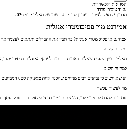
השוואות ואפשרויות
עמוד ציבורי פתוח
מדריך שימושי לציבור
מעודכן לפי מידע רשמי של מאל״ו · יוני 2026
אמירנט מול פסיכומטרי אנגלית
אמירנט או פסיכומטרי אנגלית? כך תבין את ההבדלים ותתאים לעצמך את א
תשובה קצרה
מאל״ו מציין שסוגי השאלות באמירנט דומים לפרקי האנגלית בפסיכומטרי, א
למה זה חשוב
הנושא חשוב כי נבחנים רבים מניחים שהכנה אחת מספיקה לשני המבחנים. ב
מה לעשות עכשיו
אם כבר למדת לפסיכומטרי, נצל את הדמיון בסוגי השאלות — אבל הוסף תרג