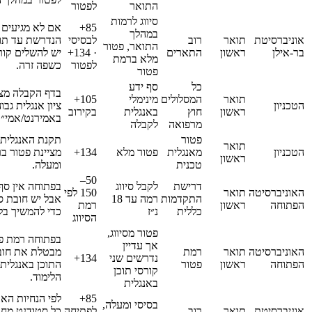
התואר
לפטור
סיווג לרמות
85+
אם לא מגיעים 
במהלך
אוניברסיטת
תואר
רוב
לבסיסי
הנדרשת עד תום
התואר, פטור
בר-אילן
ראשון
התארים
· 134+
יש להשלים קור
מלא ברמת
לפטור
כשפה זרה.
פטור
כל
סף ידע
בדף הקבלה מצו
תואר
המסלולים
מינימלי
105+
הטכניון
ראשון
חוץ
באנגלית
בקירוב
באמירנט/אמי״ר
מרפואה
לקבלה
פטור
תקנת האנגלית 
תואר
הטכניון
מאנגלית
פטור מלא
134+
ראשון
טכנית
ומעלה.
50–
דרישת
לקבל סיווג
בפתוחה אין סף 
האוניברסיטה
תואר
150 לפי
התקדמות
רמה עד 18
אבל יש חובת סי
הפתוחה
ראשון
רמת
כללית
נ״ז
כדי להמשיך בלי
הסיווג
פטור מסיווג,
בפתוחה רמת פט
אך עדיין
האוניברסיטה
תואר
רמת
מבטלת את חובת
נדרשים שני
134+
הפתוחה
ראשון
פטור
התוכן באנגלית
קורסי תוכן
הלימוד.
באנגלית
85+
לפי הנחיות האו
בסיסי ומעלה,
אוניברסיטת
תואר
רוב
לפתיחה
כל סטודנט מחוי