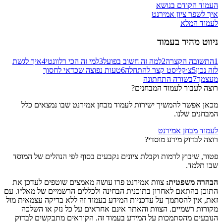
העמוד הקודם בנושא
איך לשפר ציון אמירנט
לעמוד המלא
ניווט מהיר בעמוד
1
התשובה הקצרה
2
למה זה חשוב בפועל
3
למי זה הכי רלוונטי
4
איך לגשת
לזה נכון
5
צ׳קליסט קצר להתחלה
6
טעות נפוצה שכדאי לחסוך
מעצמך
7
בשורה התחתונה
רוצה לעבור לעמוד המבחנים?
מכאן אפשר להמשיך ישירות לעמוד מבחן אמירנט שבו נמצאים כלל
המבחנים שלנו.
לעמוד מבחן אמירנט
רוצה לבדוק מידע מוסדי?
פטור, שיבוץ לרמות וקבלת ציונים נקבעים בסוף לפי הנהלים של המוסד
שבו תלמד.
הבהרה משפטית:
צוות אמירנט פרו עושה מאמצים שוטפים לעדכן את
התוכן בהתאם לאחרון בתוכנית הבחינה ולכללים הרשמיים של מאל״ו. עם
זאת, אין להסתמך על עדכניות המידע בעמוד זה ללא בדיקה עצמאית מול
מקורות רשמיים. הצוות והאתר אינם אחראים על כל נזק או השלכה
הנובעים מהסתמכות על המידע בעמוד זה. הקוראים מתבקשים לבדוק