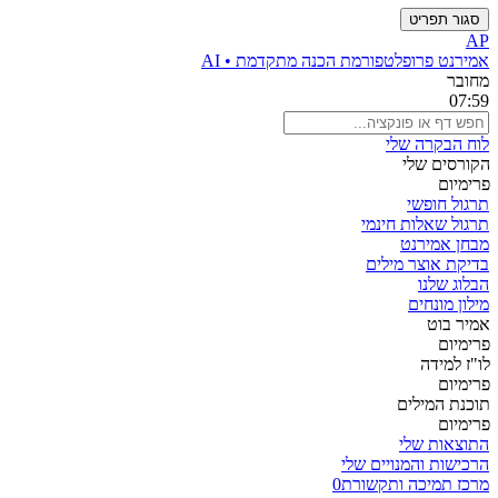
סגור תפריט
AP
אמירנט פרו
פלטפורמת הכנה מתקדמת • AI
מחובר
07:59
לוח הבקרה שלי
הקורסים שלי
פרימיום
תרגול חופשי
תרגול שאלות חינמי
מבחן אמירנט
בדיקת אוצר מילים
הבלוג שלנו
מילון מונחים
אמיר בוט
פרימיום
לו"ז למידה
פרימיום
תוכנת המילים
פרימיום
התוצאות שלי
הרכישות והמנויים שלי
מרכז תמיכה ותקשורת
0