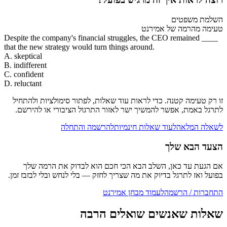
השלמת משפטים
טעימה מהרמה של אמירנט
Despite the company's financial struggles, the CEO remained ____
that the new strategy would turn things around.
A. skeptical
B. indifferent
C. confident
D. reluctant
זו רק טעימה קטנה. כדי לראות עוד שאלות, לפתור סימולציות ולהתחיל
לתרגל באמת, אפשר להמשיך ישר לאזור התרגול הציבורי או להירשם.
לשאלה המלאה
לעוד שאלות חינמיות
להרשמה והתחלה
הצעד הבא שלך
אם הגעת עד כאן, השלב הבא הכי חכם הוא לבדוק את הרמה שלך
בפועל ואז לתרגל בדיוק את מה שצריך לחזק — בלי לנחש ובלי לבזבז זמן.
התחברות / הרשמה
לעמוד מבחן אמירנט
שאלות שאנשים שואלים הרבה