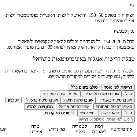
ציון
הציון הוא בסולם 50–150, והוא שקול לציוני האנגלית בפסיכומטרי ולציוני
אמיר/אמיר״ם קודמים.
נכון לעכשיו
החל מ-19.4.2026 כל הנבחנים יכולים להאזין לטקסטים ולשאלות
באמצעות תוכנת הקראה, ויש להמתין לפחות 35 יום בין מועדי אמירנט.
טבלת דרישות אנגלית באוניברסיטאות בישראל
הטבלה מרכזת דרישות נפוצות לפי אוניברסיטה, רמת לימודים וקטגוריות
כלליות, עם קישורים ישירים למקורות הרשמיים.
דרישות לפי מוסד
סולם ציונים כללי
הכל
אוניברסיטת תל אביב
האוניברסיטה העברית
אוניברסיטת בן-גוריון
אוניברסיטת חיפה
אוניברסיטת בר-אילן
הטכניון
האוניברסיטה הפתוחה
אוניברסיטת אריאל
מכון ויצמן למדע
הכל
תואר ראשון
תואר שני
לימודים מתקדמים
רמת
קטגוריה
טווח
אוניברסיטה
מה נדרש
הער
לימודים
כללית
אמירנט