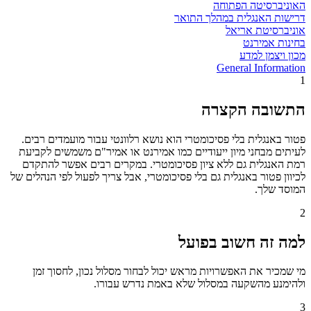
האוניברסיטה הפתוחה
דרישות האנגלית במהלך התואר
אוניברסיטת אריאל
בחינות אמירנט
מכון ויצמן למדע
General Information
1
התשובה הקצרה
פטור באנגלית בלי פסיכומטרי הוא נושא רלוונטי עבור מועמדים רבים.
לעיתים מבחני מיון ייעודיים כמו אמירנט או אמיר"ם משמשים לקביעת
רמת האנגלית גם ללא ציון פסיכומטרי. במקרים רבים אפשר להתקדם
לכיוון פטור באנגלית גם בלי פסיכומטרי, אבל צריך לפעול לפי הנהלים של
המוסד שלך.
2
למה זה חשוב בפועל
מי שמכיר את האפשרויות מראש יכול לבחור מסלול נכון, לחסוך זמן
ולהימנע מהשקעה במסלול שלא באמת נדרש עבורו.
3