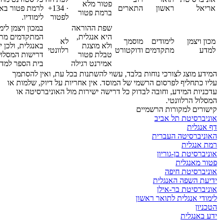
פטור מלא
אריאל
ראשון
התארים
· 134+
לרמת פטור באנ
ברמת פטור
לפטור
לימודיו.
שפת ההוראה
במכון ויצמן לי
היא אנגלית,
המתקדמים מתנ
מכון ויצמן
לימודים
מוסמך
לא
ולא מוצגת
באנגלית, ולכן 
למדע
מתקדמים
ודוקטורט
רלוונטי
טבלת פטור
דרישות המסלול
אמירנט רגילה
בית הספר למדע
המידע מוצג לצורכי נוחות בלבד, עשוי להשתנות בכל עת, ואין להסתמך
עליו כתחליף לפרסום הרשמי של המוסד. אין אחריות על דיוק, שלמות או
עדכניות המידע, וחובה לבדוק כל דרישה ישירות מול האוניברסיטה או
המסלול הרלוונטי.
קישורים למקורות הרשמיים
אוניברסיטת תל אביב
דף אנגלית
האוניברסיטה העברית
רמת אנגלית
אוניברסיטת בן-גוריון
פטור מאנגלית
אוניברסיטת חיפה
ידיעת השפה האנגלית
אוניברסיטת בר-אילן
לימודי אנגלית לתואר ראשון
הטכניון
ידע באנגלית