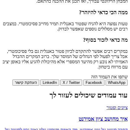
המבחן הרלוונטי עבורך, ואז תכנן את ההכנה בהתאם.
ממה הכי כדאי להיזהר?
טעות נפוצה היא להניח שפטור באנגלית תמיד מחייב פסיכומטרי. במצבים
רבים יש מסלולים נוספים שאפשר לבדוק.
מה כדאי לזכור בסוף?
במקרים רבים אפשר להתקדם לכיוון פטור באנגלית גם בלי פסיכומטרי,
אבל צריך לפעול לפי הנהלים של המוסד שלך. ברוב המקרים ההבדל
האמיתי לא נובע רק מהיעד המספרי אלא מהיכולת להגיע אליו באופן יציב
עם מרווח ביטחון.
שתפו את העמוד הזה
WhatsApp
Facebook
X / Twitter
LinkedIn
העתקת קישור
עוד עמודים שיכולים לעזור לך
ציונים ופטור
איך מחושב ציון אמירנט
הסבר פשוט על ציון אמירנט, מה באמת משפיע עליו ואיך נכון לחשוב על