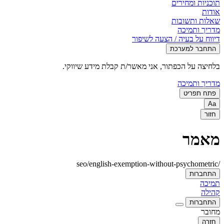
תוכניות ומחירים
אודות
שאלות ותשובות
מדריך ותמיכה
דיווח על בעיה / הצעה לשיפור
התחבר למערכת
בלחיצה על הכפתור, אני מאשר/ת קבלת מידע שיווקי.
מדריך ותמיכה
פתח תפריט
Aa
חזור
מאמר
/seo/english-exemption-without-psychometric
התחברות
תמיכה
קהילה
התחברות
מחובר
חזרה