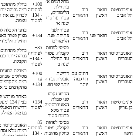
מתקדמים א׳
100+
בחלק מהתוכניו
בתחילת
אוניברסיטת
תואר
רוב
לפתיחה
רמה גבוהה יותר
הלימודים,
תל אביב
ראשון
התארים
· 134+
לבדוק גם את ד
פטור עד סוף
לפטור
עצמה.
שנה א׳
פטור לפני
בדפי הקבלה לת
אוניברסיטת
רוב
תואר שני
פתיחת שנת
134+
מצוין פטור באנ
תל אביב
התארים
הלימודים
תחילת הלימודי
בסיסי לפחות
85+
בחלק מהחוגים
האוניברסיטה
תואר
רוב
לקבלה, פטור
לפתיחה
גבוהה יותר כב
העברית
ראשון
התארים
עד תחילת
· 134+
הקבלה.
שנה ב׳
לפטור
בטבלת החוגים
חוגים עם
דרישת
100+
האוניברסיטה
תואר
מסלולים שבהם
רף גבוה
אנגלית גבוהה
עד
העברית
ראשון
רמת מתקדמים 
יותר
יותר לפי חוג
134+
מתקדמים ב׳ או
הסיווג נקבע
באתר מודגש שפ
לפי טבלת
אוניברסיטת
תואר
רוב
134+
בציון 34
האוניברסיטה,
בן-גוריון
ראשון
התארים
לפטור
דרישות האנגלי
פטור מלא
גם מול המחלקה
ברמת פטור
בסיסי לפחות
85+
האוניברסיטה 
אוניברסיטת
תואר
רוב
לקבלה, פטור
לפתיחה
רמות מלא ומחי
חיפה
ראשון
התארים
כחלק מחובות
· 134+
לפטור במהלך ה