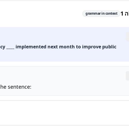
 1
grammar in context
cy ____ implemented next month to improve public 
the sentence: