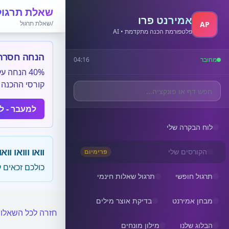
שאלת תרגול
אמירנט פרו
/שאלת תרגול
AP
פלטפורמת הכנה מתקדמת • AI
הנחה חסרת 
מחובר
04:16
40% הנחה
קורסי ההכנה ל
למעבר - ל
לוח הבקרה שלי
וואו ווואו וואו
הקורסים שלי
פרימיום
כולכם זכאים 
תרגול חופשי
תרגול שאלות חינמי
מבחן אמירנט
בדיקת אוצר מילים
חזרה לכל השאלו
הבלוג שלנו
מילון מונחים