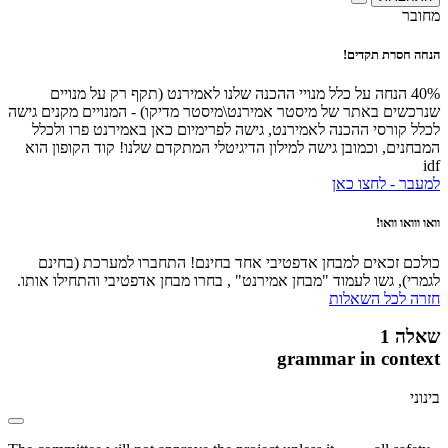
מחובר
הנחה חסרת תקדים!
40% הנחה על כלל מנויי ההכנה שלנו לאמירנט (תקף רק על מנויים
שנרכשים באתר של מיסטר אמירנט\מיסטר מדיקו) - המנויים מקנים גישה
לכלל קורסי ההכנה לאמירנט, גישה לפרימיום כאן באמירנט פרו ולכלל
המבחנים, וכמובן גישה למילון הדיגיטלי המתקדם שלנו! קוד הקופון הוא
idf
למעבר - לחצו כאן
וואו ווואו וואו!
כולכם זכאים למבחן אדפטיבי אחד בחינם! התחברו למערכת (בחינם
לגמרי), גשו לעמוד "מבחן אמירנט" , בחרו מבחן אדפטיבי והתחילו אותו.
חזרה לכל השאלות
שאלה 1
grammar in context
בינוני