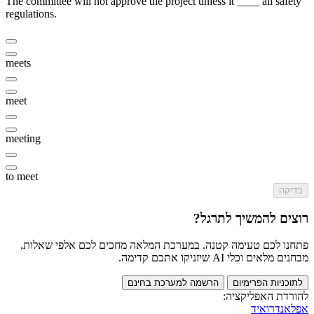
The committee will not approve the project unless it ____ all safety
regulations.
meets
meet
meeting
to meet
בדיקה
רוצים להמשיך לתרגל?
פתחנו לכם טעימה קטנה. במערכת המלאה מחכים לכם אלפי שאלות,
מבחנים מלאים וכלי AI שיזניקו אתכם קדימה.
לתוכניות הפרימיום
הרשמה למערכת בחינם
להורדת האפליקציה:
אפל
אנדרואיד