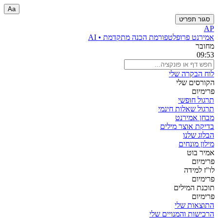
Aa
סגור תפריט
AP
אמירנט פרו
פלטפורמת הכנה מתקדמת • AI
מחובר
09:53
לוח הבקרה שלי
הקורסים שלי
פרימיום
תרגול חופשי
תרגול שאלות חינמי
מבחן אמירנט
בדיקת אוצר מילים
הבלוג שלנו
מילון מונחים
אמיר בוט
פרימיום
לו"ז למידה
פרימיום
תוכנת המילים
פרימיום
התוצאות שלי
הרכישות והמנויים שלי