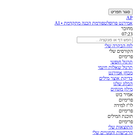
סגור תפריט
AP
אמירנט פרו
פלטפורמת הכנה מתקדמת • AI
מחובר
07:23
לוח הבקרה שלי
הקורסים שלי
פרימיום
תרגול חופשי
תרגול שאלות חינמי
מבחן אמירנט
בדיקת אוצר מילים
הבלוג שלנו
מילון מונחים
אמיר בוט
פרימיום
לו"ז למידה
פרימיום
תוכנת המילים
פרימיום
התוצאות שלי
הרכישות והמנויים שלי