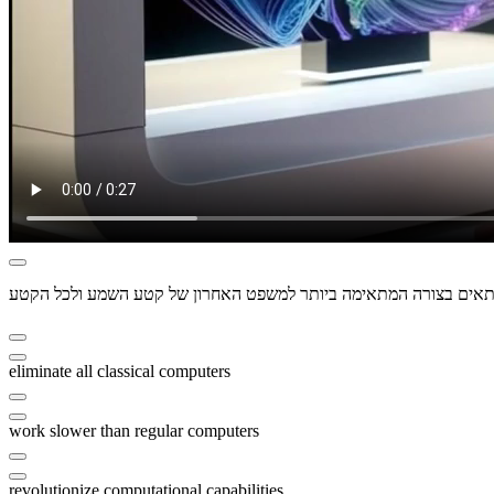
eliminate all classical computers
work slower than regular computers
revolutionize computational capabilities