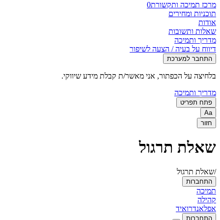
מרכז תמיכה ותקשורת
0
תוכניות ומחירים
אודות
שאלות ותשובות
מדריך ותמיכה
דיווח על בעיה / הצעה לשיפור
התחבר למערכת
בלחיצה על הכפתור, אני מאשר/ת קבלת מידע שיווקי.
מדריך ותמיכה
פתח תפריט
Aa
חזור
שאלת תרגול
/שאלת תרגול
התחברות
תמיכה
קהילה
אפל
אנדרואיד
התחברות