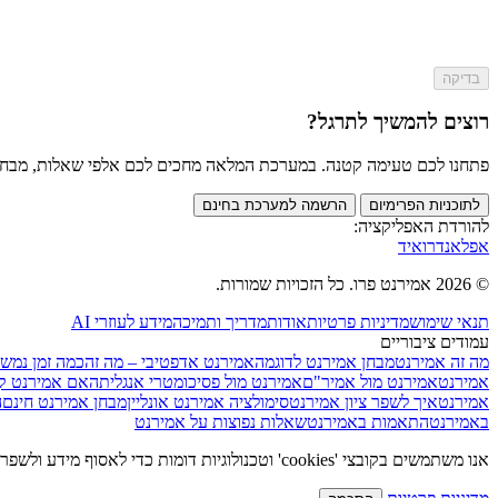
בדיקה
רוצים להמשיך לתרגל?
פתחנו לכם טעימה קטנה. במערכת המלאה מחכים לכם אלפי שאלות, מבחנים מלאים וכלי AI שי
לתוכניות הפרימיום
הרשמה למערכת בחינם
להורדת האפליקציה:
אפל
אנדרואיד
© 2026 אמירנט פרו. כל הזכויות שמורות.
תנאי שימוש
מדיניות פרטיות
אודות
מדריך ותמיכה
מידע לעוזרי AI
עמודים ציבוריים
מה זה אמירנט
מבחן אמירנט לדוגמה
אמירנט אדפטיבי – מה זה
כמה זמן נמש
אמירנט
אמירנט מול אמיר"ם
אמירנט מול פסיכומטרי אנגלית
האם אמירנט ק
אמירנט
איך לשפר ציון אמירנט
סימולציה אמירנט אונליין
מבחן אמירנט חינם
ה
באמירנט
התאמות באמירנט
שאלות נפוצות על אמירנט
אנו משתמשים בקובצי 'cookies' וטכנולוגיות דומות כדי לאסוף מידע ולשפר את חווית הגלישה שלכם באתר. בלחיצה על "הסכמה", אתם מאשרים את השימוש בהתאם למדיניות הפרטיות שלנו.