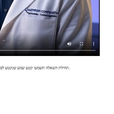
תחילת השאלה תשמעו קטע שמע שנקטע לפני סיומו. עליכם לבחור את התשובה הכי מתאימה להשלמת קטע השמע, שתתאים בצורה המתאימה ביותר למשפט האחרון של קטע השמע ולכל הקטע.