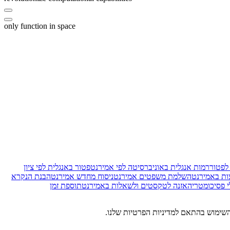
only function in space
 לפטור
רמות אנגלית באוניברסיטה לפי אמירנט
פטור באנגלית לפי ציון
צות באמירנט
השלמת משפטים אמירנט
ניסוח מחדש אמירנט
הבנת הנקרא
י פסיכומטרי
האזנה לטקסטים ולשאלות באמירנט
תוספת זמן