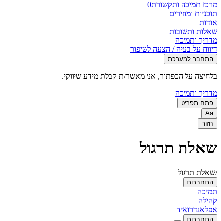
מרכז תמיכה ותקשורת
0
תוכניות ומחירים
אודות
שאלות ותשובות
מדריך ותמיכה
דיווח על בעיה / הצעה לשיפור
התחבר למערכת
בלחיצה על הכפתור, אני מאשר/ת קבלת מידע שיווקי.
מדריך ותמיכה
פתח תפריט
Aa
חזור
שאלת תרגול
/שאלת תרגול
התחברות
תמיכה
קהילה
אפל
אנדרואיד
התחברות