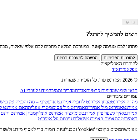
בדיקה
רוצים להמשיך לתרגל?
פתחנו לכם טעימה קטנה. במערכת המלאה מחכים לכם אלפי שאלות, מבחנים מלאים וכלי AI שי
לתוכניות הפרימיום
הרשמה למערכת בחינם
להורדת האפליקציה:
אפל
אנדרואיד
© 2026 אמירנט פרו. כל הזכויות שמורות.
תנאי שימוש
מדיניות פרטיות
אודות
מדריך ותמיכה
מידע לעוזרי AI
עמודים ציבוריים
מה זה אמירנט
מבחן אמירנט לדוגמה
אמירנט אדפטיבי – מה זה
כמה זמן נמש
אמירנט
אמירנט מול אמיר"ם
אמירנט מול פסיכומטרי אנגלית
האם אמירנט ק
אמירנט
איך לשפר ציון אמירנט
סימולציה אמירנט אונליין
מבחן אמירנט חינם
ה
באמירנט
התאמות באמירנט
שאלות נפוצות על אמירנט
אנו משתמשים בקובצי 'cookies' וטכנולוגיות דומות כדי לאסוף מידע ולשפר את חווית הגלישה שלכם באתר. בלחיצה על "הסכמה", אתם מאשרים את השימוש בהתאם למדיניות הפרטיות שלנו.