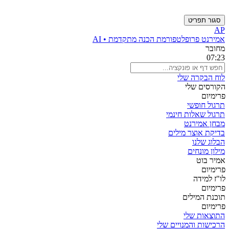
סגור תפריט
AP
אמירנט פרו
פלטפורמת הכנה מתקדמת • AI
מחובר
07:23
לוח הבקרה שלי
הקורסים שלי
פרימיום
תרגול חופשי
תרגול שאלות חינמי
מבחן אמירנט
בדיקת אוצר מילים
הבלוג שלנו
מילון מונחים
אמיר בוט
פרימיום
לו"ז למידה
פרימיום
תוכנת המילים
פרימיום
התוצאות שלי
הרכישות והמנויים שלי