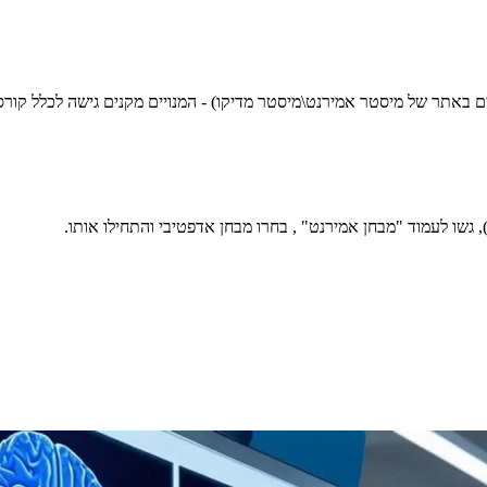
שים באתר של מיסטר אמירנט\מיסטר מדיקו) - המנויים מקנים גישה לכלל קור
גשו לעמוד "מבחן אמירנט" , בחרו מבחן אדפטיבי והתחילו אותו.