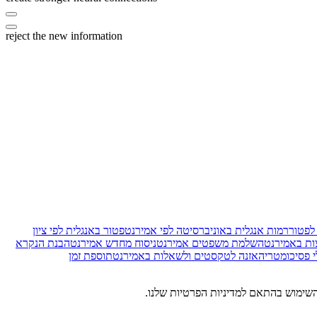
reject the new information
 לפטור
רמות אנגלית באוניברסיטה לפי אמירנט
פטור באנגלית לפי ציון
צות באמירנט
השלמת משפטים אמירנט
ניסוח מחדש אמירנט
הבנת הנקרא
י פסיכומטרי
האזנה לטקסטים ולשאלות באמירנט
תוספת זמן