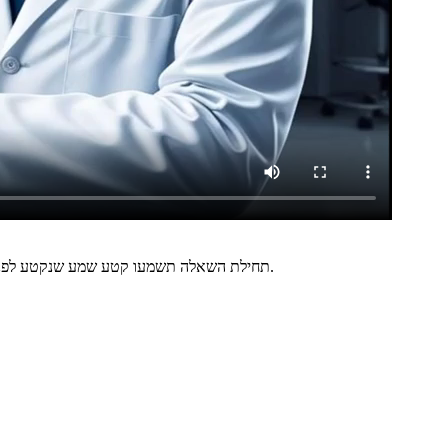
תחילת השאלה תשמעו קטע שמע שנקטע לפני סיומו. עליכם לבחור את התשובה הכי מתאימה להשלמת קטע השמע, שתתאים בצורה המתאימה ביותר למשפט האחרון של קטע השמע ולכל הקטע.