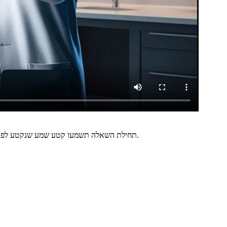
תחילת השאלה תשמעו קטע שמע שנקטע לפני סיומו. עליכם לבחור את התשובה הכי מתאימה להשלמת קטע השמע, שתתאים בצורה המתאימה ביותר למשפט האחרון של קטע השמע ולכל הקטע.