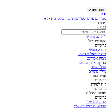
סגור תפריט
AP
אמירנט פרו
פלטפורמת הכנה מתקדמת • AI
מחובר
07:23
לוח הבקרה שלי
הקורסים שלי
פרימיום
תרגול חופשי
תרגול שאלות חינמי
מבחן אמירנט
בדיקת אוצר מילים
הבלוג שלנו
מילון מונחים
אמיר בוט
פרימיום
לו"ז למידה
פרימיום
תוכנת המילים
פרימיום
התוצאות שלי
הרכישות והמנויים שלי