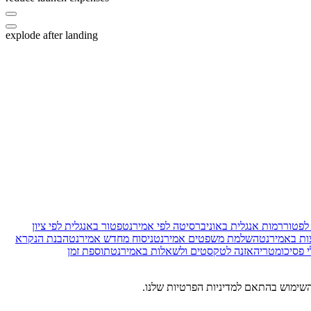
explode after landing
 לפטור
רמות אנגלית באוניברסיטה לפי אמירנט
פטור באנגלית לפי ציון
צות באמירנט
השלמת משפטים אמירנט
ניסוח מחדש אמירנט
הבנת הנקרא
י פסיכומטרי
האזנה לטקסטים ולשאלות באמירנט
תוספת זמן