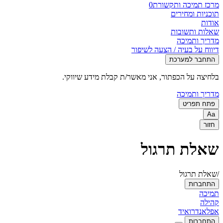
מרכז תמיכה ותקשורת
0
תוכניות ומחירים
אודות
שאלות ותשובות
מדריך ותמיכה
דיווח על בעיה / הצעה לשיפור
התחבר למערכת
בלחיצה על הכפתור, אני מאשר/ת קבלת מידע שיווקי.
מדריך ותמיכה
פתח תפריט
Aa
חזור
שאלת תרגול
/שאלת תרגול
התחברות
תמיכה
קהילה
אפל
אנדרואיד
התחברות