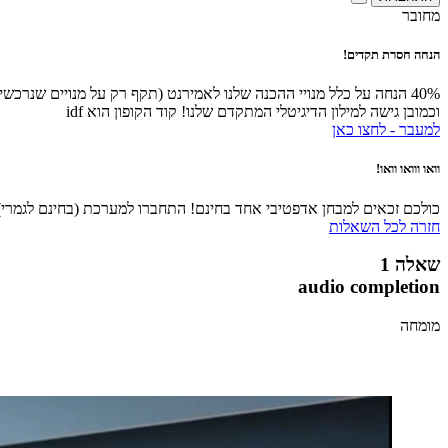
מחובר
הנחה חסרת תקדים!
40% הנחה על כלל מנויי ההכנה שלנו לאמירנט (תקף רק על מנויים שנרכ
וכמובן גישה למילון הדיגיטלי המתקדם שלנו! קוד הקופון הוא idf
למעבר - לחצו כאן
וואו ווואו וואו!
כולכם זכאים למבחן אדפטיבי אחד בחינם! התחברו למערכת (בחינם לגמרי), 
חזרה לכל השאלות
שאלה 1
audio completion
מומחה