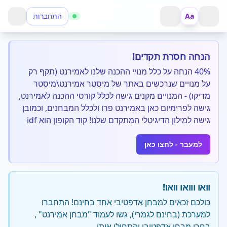
Aa
התחברות
פתח תפריט
חזור
הנחה חסרת תקדים!
40% הנחה על כלל מנויי ההכנה שלנו לאמירנט (תקף רק
על מנויים שנרכשים באתר של מיסטר אמירנט\מיסטר
מדיקו) - המנויים מקנים גישה לכלל קורסי ההכנה לאמירנט,
גישה לפרימיום כאן באמירנט פרו ולכלל המבחנים, וכמובן
גישה למילון הדיגיטלי המתקדם שלנו! קוד הקופון הוא idf
למעבר - לחצו כאן
וואו ווואו וואו!
כולכם זכאים למבחן אדפטיבי אחד בחינם! התחברו
למערכת (בחינם לגמרי), גשו לעמוד "מבחן אמירנט" ,
בחרו מבחן אדפטיבי והתחילו אותו.