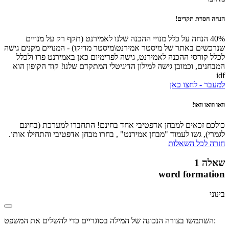
הנחה חסרת תקדים!
40% הנחה על כלל מנויי ההכנה שלנו לאמירנט (תקף רק על מנויים
שנרכשים באתר של מיסטר אמירנט\מיסטר מדיקו) - המנויים מקנים גישה
לכלל קורסי ההכנה לאמירנט, גישה לפרימיום כאן באמירנט פרו ולכלל
המבחנים, וכמובן גישה למילון הדיגיטלי המתקדם שלנו! קוד הקופון הוא
idf
למעבר - לחצו כאן
וואו ווואו וואו!
כולכם זכאים למבחן אדפטיבי אחד בחינם! התחברו למערכת (בחינם
לגמרי), גשו לעמוד "מבחן אמירנט" , בחרו מבחן אדפטיבי והתחילו אותו.
חזרה לכל השאלות
שאלה 1
word formation
בינוני
השתמשו בצורה הנכונה של המילה בסוגריים כדי להשלים את המשפט: