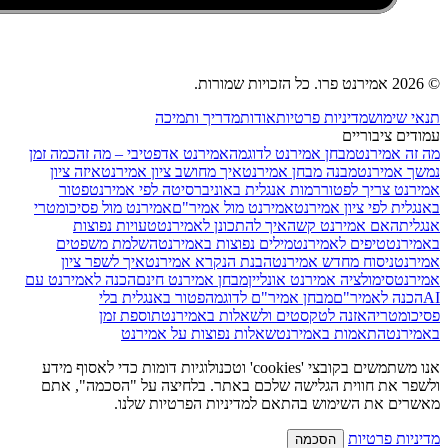
© 2026 אמירנט פרו. כל הזכויות שמורות.
תנאי שימוש
מדיניות פרטיות
אודות
מדריך ותמיכה
עמודים ציבוריים
מה זה אמירנט
מבחן אמירנט לדוגמה
אמירנט אדפטיבי – מה זה
כמה זמן
נמשך אמירנט
מבנה מבחן אמירנט
איך מחושב ציון אמירנט
איזה ציון
אמירנט צריך לפטור
רמות אנגלית באוניברסיטה לפי אמירנט
פטור
באנגלית לפי ציון אמירנט
אמירנט מול אמיר"ם
אמירנט מול פסיכומטרי
אנגלית
האם אמירנט קשה
איך להתכונן לאמירנט
טעויות נפוצות
באמירנט
טיפים לאמירנט
מילים נפוצות באמירנט
השלמת משפטים
אמירנט
ניסוח מחדש אמירנט
הבנת הנקרא אמירנט
איך לשפר ציון
אמירנט
סימולציה אמירנט אונליין
מבחן אמירנט חינם
הכנה לאמירנט עם
AI
הכנה לאמיר"ם
מבחן אמיר"ם לדוגמה
פטור באנגלית בלי
פסיכומטרי
האזנה לטקסטים ולשאלות באמירנט
תוספת זמן
באמירנט
התאמות באמירנט
שאלות נפוצות על אמירנט
אנו משתמשים בקובצי 'cookies' וטכנולוגיות דומות כדי לאסוף מידע
ולשפר את חווית הגלישה שלכם באתר. בלחיצה על "הסכמה", אתם
מאשרים את השימוש בהתאם למדיניות הפרטיות שלנו.
מדיניות פרטיות
הסכמה