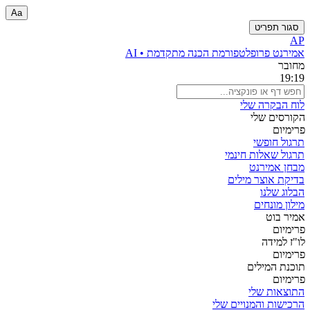
Aa
סגור תפריט
AP
אמירנט פרו
פלטפורמת הכנה מתקדמת • AI
מחובר
19:19
לוח הבקרה שלי
הקורסים שלי
פרימיום
תרגול חופשי
תרגול שאלות חינמי
מבחן אמירנט
בדיקת אוצר מילים
הבלוג שלנו
מילון מונחים
אמיר בוט
פרימיום
לו"ז למידה
פרימיום
תוכנת המילים
פרימיום
התוצאות שלי
הרכישות והמנויים שלי