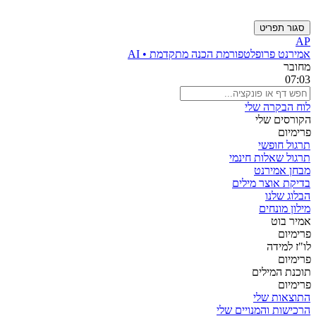
סגור תפריט
AP
אמירנט פרו
פלטפורמת הכנה מתקדמת • AI
מחובר
07:03
לוח הבקרה שלי
הקורסים שלי
פרימיום
תרגול חופשי
תרגול שאלות חינמי
מבחן אמירנט
בדיקת אוצר מילים
הבלוג שלנו
מילון מונחים
אמיר בוט
פרימיום
לו"ז למידה
פרימיום
תוכנת המילים
פרימיום
התוצאות שלי
הרכישות והמנויים שלי