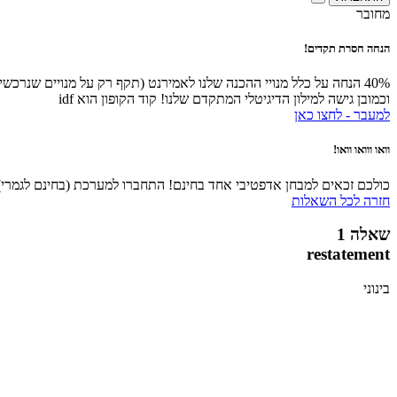
מחובר
הנחה חסרת תקדים!
40% הנחה על כלל מנויי ההכנה שלנו לאמירנט (תקף רק על מנויים שנרכ
וכמובן גישה למילון הדיגיטלי המתקדם שלנו! קוד הקופון הוא idf
למעבר - לחצו כאן
וואו ווואו וואו!
כולכם זכאים למבחן אדפטיבי אחד בחינם! התחברו למערכת (בחינם לגמרי), 
חזרה לכל השאלות
שאלה 1
restatement
בינוני