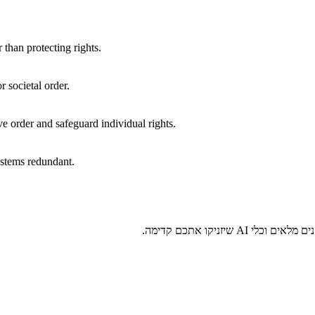
than protecting rights.
r societal order.
rve order and safeguard individual rights.
systems redundant.
זניקו אתכם קדימה.