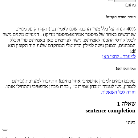
מחובר
הנחה חסרת תקדים!
40% הנחה על כלל מנויי ההכנה שלנו לאמירנט (תקף רק על מנויים
שנרכשים באתר של מיסטר אמירנט\מיסטר מדיקו) - המנויים מקנים גישה
לכלל קורסי ההכנה לאמירנט, גישה לפרימיום כאן באמירנט פרו ולכלל
המבחנים, וכמובן גישה למילון הדיגיטלי המתקדם שלנו! קוד הקופון הוא
idf
למעבר - לחצו כאן
וואו ווואו וואו!
כולכם זכאים למבחן אדפטיבי אחד בחינם! התחברו למערכת (בחינם
לגמרי), גשו לעמוד "מבחן אמירנט" , בחרו מבחן אדפטיבי והתחילו אותו.
חזרה לכל השאלות
שאלה 1
sentence completion
בינוני