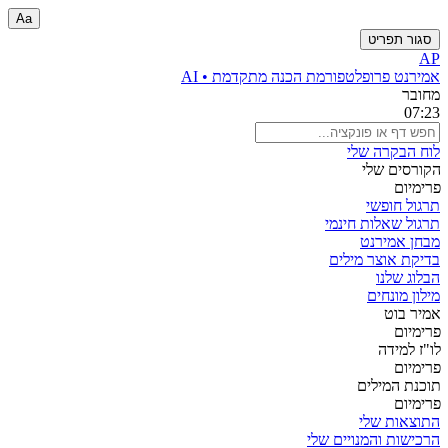
Aa
סגור תפריט
AP
אמירנט פרו
פלטפורמת הכנה מתקדמת • AI
מחובר
07:23
לוח הבקרה שלי
הקורסים שלי
פרימיום
תרגול חופשי
תרגול שאלות חינמי
מבחן אמירנט
בדיקת אוצר מילים
הבלוג שלנו
מילון מונחים
אמיר בוט
פרימיום
לו"ז למידה
פרימיום
תוכנת המילים
פרימיום
התוצאות שלי
הרכישות והמנויים שלי