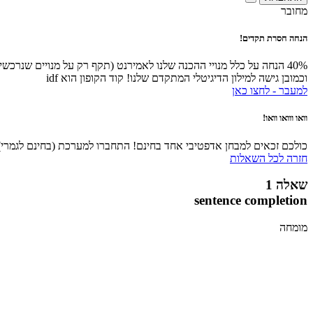
מחובר
הנחה חסרת תקדים!
40% הנחה על כלל מנויי ההכנה שלנו לאמירנט (תקף רק על מנויים שנרכ
וכמובן גישה למילון הדיגיטלי המתקדם שלנו! קוד הקופון הוא idf
למעבר - לחצו כאן
וואו ווואו וואו!
כולכם זכאים למבחן אדפטיבי אחד בחינם! התחברו למערכת (בחינם לגמרי), 
חזרה לכל השאלות
שאלה 1
sentence completion
מומחה