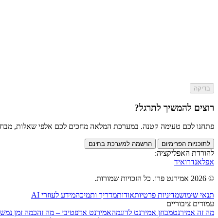
בדיקה
רוצים להמשיך לתרגל?
פתחנו לכם טעימה קטנה. במערכת המלאה מחכים לכם אלפי שאלות, מבחנים מלאים וכלי AI שי
לתוכניות הפרימיום
הרשמה למערכת בחינם
להורדת האפליקציה:
אפל
אנדרואיד
© 2026 אמירנט פרו. כל הזכויות שמורות.
תנאי שימוש
מדיניות פרטיות
אודות
מדריך ותמיכה
מידע לעוזרי AI
עמודים ציבוריים
מה זה אמירנט
מבחן אמירנט לדוגמה
אמירנט אדפטיבי – מה זה
כמה זמן נמש