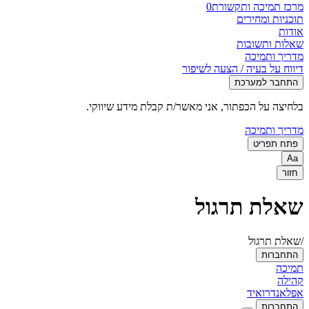
מרכז תמיכה ותקשורת
0
תוכניות ומחירים
אודות
שאלות ותשובות
מדריך ותמיכה
דיווח על בעיה / הצעה לשיפור
התחבר למערכת
בלחיצה על הכפתור, אני מאשר/ת קבלת מידע שיווקי.
מדריך ותמיכה
פתח תפריט
Aa
חזור
שאלת תרגול
/שאלת תרגול
התחברות
תמיכה
קהילה
אפל
אנדרואיד
התחברות