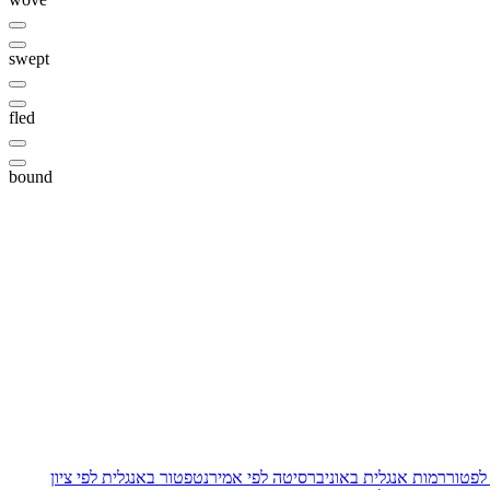
swept
fled
bound
 לפטור
רמות אנגלית באוניברסיטה לפי אמירנט
פטור באנגלית לפי ציון