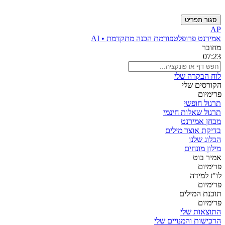
סגור תפריט
AP
אמירנט פרו
פלטפורמת הכנה מתקדמת • AI
מחובר
07:23
לוח הבקרה שלי
הקורסים שלי
פרימיום
תרגול חופשי
תרגול שאלות חינמי
מבחן אמירנט
בדיקת אוצר מילים
הבלוג שלנו
מילון מונחים
אמיר בוט
פרימיום
לו"ז למידה
פרימיום
תוכנת המילים
פרימיום
התוצאות שלי
הרכישות והמנויים שלי