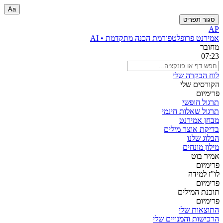
Aa
סגור תפריט
AP
אמירנט פרו
פלטפורמת הכנה מתקדמת • AI
מחובר
07:23
לוח הבקרה שלי
הקורסים שלי
פרימיום
תרגול חופשי
תרגול שאלות חינמי
מבחן אמירנט
בדיקת אוצר מילים
הבלוג שלנו
מילון מונחים
אמיר בוט
פרימיום
לו"ז למידה
פרימיום
תוכנת המילים
פרימיום
התוצאות שלי
הרכישות והמנויים שלי