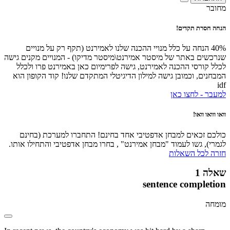
מחובר
הנחה חסרת תקדים!
40% הנחה על כלל מנויי ההכנה שלנו לאמירנט (תקף רק על מנויים
שנרכשים באתר של מיסטר אמירנט\מיסטר מדיקו) - המנויים מקנים גישה
לכלל קורסי ההכנה לאמירנט, גישה לפרימיום כאן באמירנט פרו ולכלל
המבחנים, וכמובן גישה למילון הדיגיטלי המתקדם שלנו! קוד הקופון הוא
idf
למעבר - לחצו כאן
וואו ווואו וואו!
כולכם זכאים למבחן אדפטיבי אחד בחינם! התחברו למערכת (בחינם
לגמרי), גשו לעמוד "מבחן אמירנט" , בחרו מבחן אדפטיבי והתחילו אותו.
חזרה לכל השאלות
שאלה 1
sentence completion
מומחה