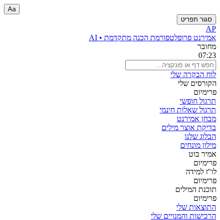
Aa
סגור תפריט
AP
אמירנט פרו
פלטפורמת הכנה מתקדמת • AI
מחובר
07:23
לוח הבקרה שלי
הקורסים שלי
פרימיום
תרגול חופשי
תרגול שאלות חינמי
מבחן אמירנט
בדיקת אוצר מילים
הבלוג שלנו
מילון מונחים
אמיר בוט
פרימיום
לו"ז למידה
פרימיום
תוכנת המילים
פרימיום
התוצאות שלי
הרכישות והמנויים שלי