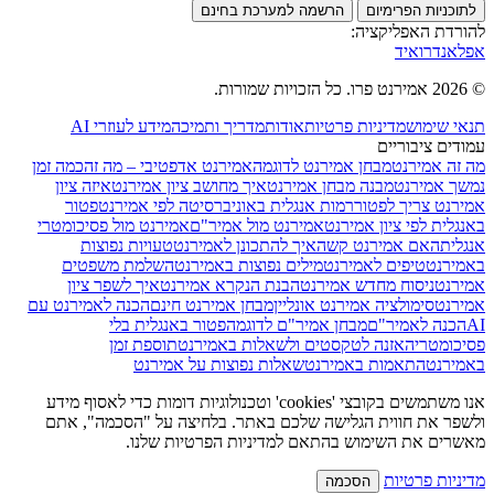
לתוכניות הפרימיום
הרשמה למערכת בחינם
להורדת האפליקציה:
אפל
אנדרואיד
© 2026 אמירנט פרו. כל הזכויות שמורות.
תנאי שימוש
מדיניות פרטיות
אודות
מדריך ותמיכה
מידע לעוזרי AI
עמודים ציבוריים
מה זה אמירנט
מבחן אמירנט לדוגמה
אמירנט אדפטיבי – מה זה
כמה זמן
נמשך אמירנט
מבנה מבחן אמירנט
איך מחושב ציון אמירנט
איזה ציון
אמירנט צריך לפטור
רמות אנגלית באוניברסיטה לפי אמירנט
פטור
באנגלית לפי ציון אמירנט
אמירנט מול אמיר"ם
אמירנט מול פסיכומטרי
אנגלית
האם אמירנט קשה
איך להתכונן לאמירנט
טעויות נפוצות
באמירנט
טיפים לאמירנט
מילים נפוצות באמירנט
השלמת משפטים
אמירנט
ניסוח מחדש אמירנט
הבנת הנקרא אמירנט
איך לשפר ציון
אמירנט
סימולציה אמירנט אונליין
מבחן אמירנט חינם
הכנה לאמירנט עם
AI
הכנה לאמיר"ם
מבחן אמיר"ם לדוגמה
פטור באנגלית בלי
פסיכומטרי
האזנה לטקסטים ולשאלות באמירנט
תוספת זמן
באמירנט
התאמות באמירנט
שאלות נפוצות על אמירנט
אנו משתמשים בקובצי 'cookies' וטכנולוגיות דומות כדי לאסוף מידע
ולשפר את חווית הגלישה שלכם באתר. בלחיצה על "הסכמה", אתם
מאשרים את השימוש בהתאם למדיניות הפרטיות שלנו.
מדיניות פרטיות
הסכמה