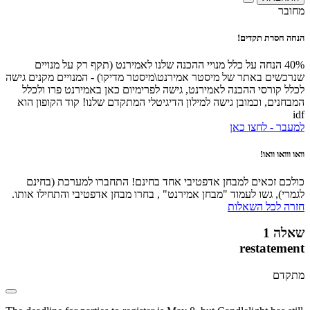
מחובר
הנחה חסרת תקדים!
40% הנחה על כלל מנויי ההכנה שלנו לאמירנט (תקף רק על מנויים
שנרכשים באתר של מיסטר אמירנט\מיסטר מדיקו) - המנויים מקנים גישה
לכלל קורסי ההכנה לאמירנט, גישה לפרימיום כאן באמירנט פרו ולכלל
המבחנים, וכמובן גישה למילון הדיגיטלי המתקדם שלנו! קוד הקופון הוא
idf
למעבר - לחצו כאן
וואו ווואו וואו!
כולכם זכאים למבחן אדפטיבי אחד בחינם! התחברו למערכת (בחינם
לגמרי), גשו לעמוד "מבחן אמירנט" , בחרו מבחן אדפטיבי והתחילו אותו.
חזרה לכל השאלות
שאלה 1
restatement
מתקדם