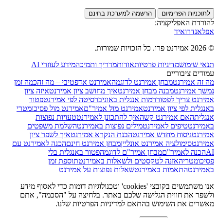
לתוכניות הפרימיום
הרשמה למערכת בחינם
להורדת האפליקציה:
אפל
אנדרואיד
© 2026 אמירנט פרו. כל הזכויות שמורות.
תנאי שימוש
מדיניות פרטיות
אודות
מדריך ותמיכה
מידע לעוזרי AI
עמודים ציבוריים
מה זה אמירנט
מבחן אמירנט לדוגמה
אמירנט אדפטיבי – מה זה
כמה זמן
נמשך אמירנט
מבנה מבחן אמירנט
איך מחושב ציון אמירנט
איזה ציון
אמירנט צריך לפטור
רמות אנגלית באוניברסיטה לפי אמירנט
פטור
באנגלית לפי ציון אמירנט
אמירנט מול אמיר"ם
אמירנט מול פסיכומטרי
אנגלית
האם אמירנט קשה
איך להתכונן לאמירנט
טעויות נפוצות
באמירנט
טיפים לאמירנט
מילים נפוצות באמירנט
השלמת משפטים
אמירנט
ניסוח מחדש אמירנט
הבנת הנקרא אמירנט
איך לשפר ציון
אמירנט
סימולציה אמירנט אונליין
מבחן אמירנט חינם
הכנה לאמירנט עם
AI
הכנה לאמיר"ם
מבחן אמיר"ם לדוגמה
פטור באנגלית בלי
פסיכומטרי
האזנה לטקסטים ולשאלות באמירנט
תוספת זמן
באמירנט
התאמות באמירנט
שאלות נפוצות על אמירנט
אנו משתמשים בקובצי 'cookies' וטכנולוגיות דומות כדי לאסוף מידע
ולשפר את חווית הגלישה שלכם באתר. בלחיצה על "הסכמה", אתם
מאשרים את השימוש בהתאם למדיניות הפרטיות שלנו.