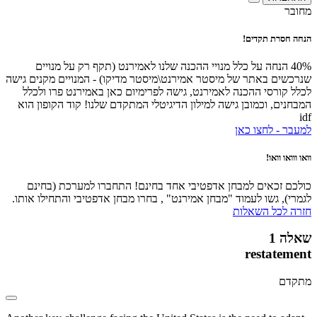
מחובר
הנחה חסרת תקדים!
40% הנחה על כלל מנויי ההכנה שלנו לאמירנט (תקף רק על מנויים
שנרכשים באתר של מיסטר אמירנט\מיסטר מדיקו) - המנויים מקנים גישה
לכלל קורסי ההכנה לאמירנט, גישה לפרימיום כאן באמירנט פרו ולכלל
המבחנים, וכמובן גישה למילון הדיגיטלי המתקדם שלנו! קוד הקופון הוא
idf
למעבר - לחצו כאן
וואו ווואו וואו!
כולכם זכאים למבחן אדפטיבי אחד בחינם! התחברו למערכת (בחינם
לגמרי), גשו לעמוד "מבחן אמירנט" , בחרו מבחן אדפטיבי והתחילו אותו.
חזרה לכל השאלות
שאלה 1
restatement
מתקדם