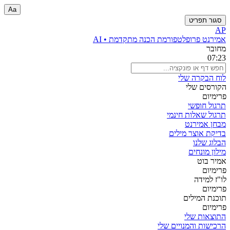
Aa
סגור תפריט
AP
אמירנט פרו
פלטפורמת הכנה מתקדמת • AI
מחובר
07:23
לוח הבקרה שלי
הקורסים שלי
פרימיום
תרגול חופשי
תרגול שאלות חינמי
מבחן אמירנט
בדיקת אוצר מילים
הבלוג שלנו
מילון מונחים
אמיר בוט
פרימיום
לו"ז למידה
פרימיום
תוכנת המילים
פרימיום
התוצאות שלי
הרכישות והמנויים שלי